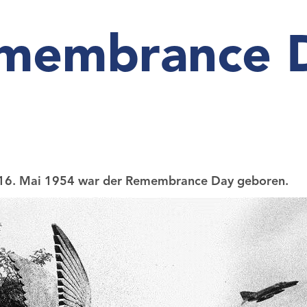
membrance 
6. Mai 1954 war der Remembrance Day geboren.