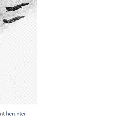
ent
herunter
.